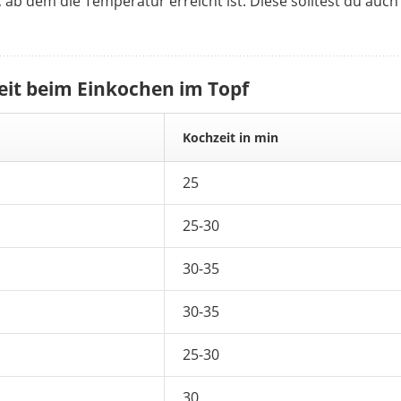
ab dem die Temperatur erreicht ist. Diese solltest du auch
it beim Einkochen im Topf
Kochzeit in min
25
25-30
30-35
30-35
25-30
30