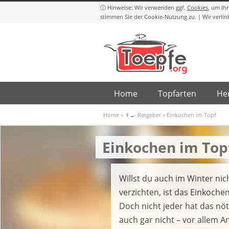
Cookies
Home
Topfarten
Her
Home
»
👨‍🍳 Ratgeber
»
Einkochen im Topf
Einkochen im Top
Willst du auch im Winter n
verzichten, ist das Einkoche
Doch nicht jeder hat das nö
auch gar nicht – vor allem 