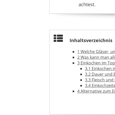
achtest.
Inhaltsverzeichnis
1
Welche Gläser, u
2
Was kann man all
3
Einkochen im Topf
3.1
Einkochen im
3.2
Dauer und E
3.3
Fleisch und
3.4
Einkochzeit
4
Alternative zum E
5
Weiterführendes