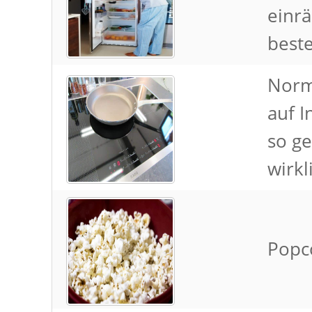
einr
best
Norm
auf I
so ge
wirkl
Popc