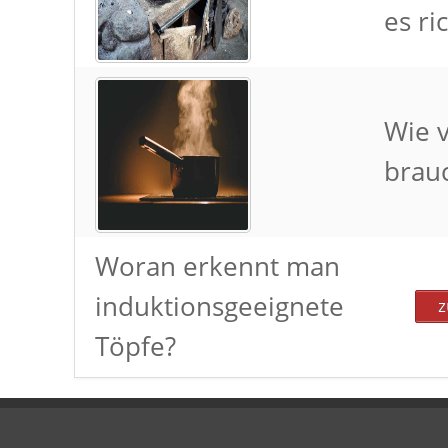
es ric
Wie v
brau
Woran erkennt man
induktionsgeeignete
z
Töpfe?