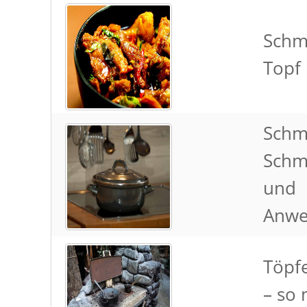
Schm
Topf
Schm
Schm
und
Anwe
Töpf
– so