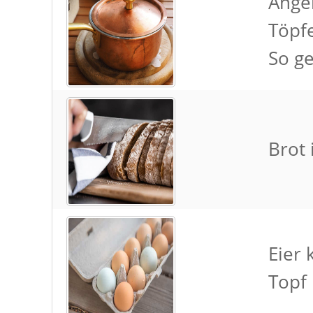
Ange
Töpfe
So ge
Brot 
Eier
Topf