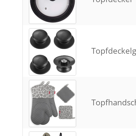
Topfdeckelg
Topfhandsc