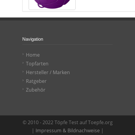
Navigation
Home
Topfarten
Hersteller / Marken
Ratgeber
Zubehör
© 2010 - 2022 Töpfe Test auf Toepfe.org
|
Impressum & Bildnachweise
|