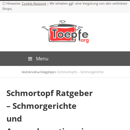
Cookie-Nutzung
Menu
Home
Schmortöpfe – Schmorgerichte und Anwendungstipps
»
👨‍🍳 Ratgeber
»
Schmortopf Ratgeber
– Schmorgerichte
und