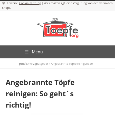
Cookie-Nutzung
Menu
Home
Angebrannte Töpfe reinigen: So geht´s richtig!
»
👨‍🍳 Ratgeber
»
Angebrannte Töpfe
reinigen: So geht´s
richtig!