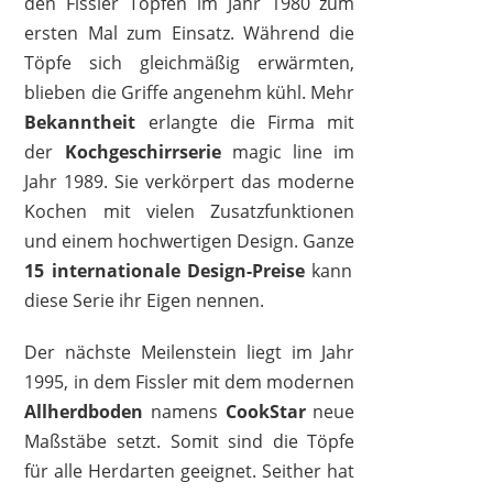
den Fissler Töpfen im Jahr 1980 zum
ersten Mal zum Einsatz. Während die
Töpfe sich gleichmäßig erwärmten,
blieben die Griffe angenehm kühl. Mehr
Bekanntheit
erlangte die Firma mit
der
Kochgeschirrserie
magic line im
Jahr 1989. Sie verkörpert das moderne
Kochen mit vielen Zusatzfunktionen
und einem hochwertigen Design. Ganze
15 internationale Design-Preise
kann
FISSLER
diese Serie ihr Eigen nennen.
84,90 €
*
Der nächste Meilenstein liegt im Jahr
1995, in dem Fissler mit dem modernen
Allherdboden
namens
CookStar
neue
Maßstäbe setzt. Somit sind die Töpfe
für alle Herdarten geeignet. Seither hat