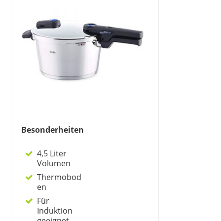
Besonderheiten
4,5 Liter
Volumen
Thermobod
en
Für
Induktion
geeignet