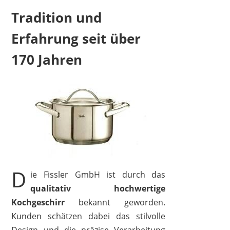
Tradition und
Erfahrung seit über
170 Jahren
FISSLER
59,99 €
35,81 €
*
D
ie Fissler GmbH ist durch das
qualitativ hochwertige
Kochgeschirr
bekannt geworden.
Kunden schätzen dabei das stilvolle
Design und die präzise Verarbeitung