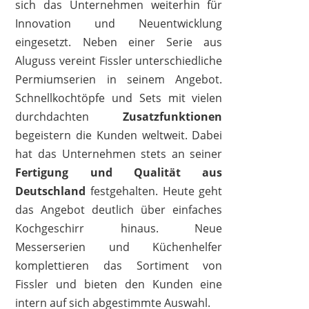
sich das Unternehmen weiterhin für
Innovation und Neuentwicklung
eingesetzt. Neben einer Serie aus
Aluguss vereint Fissler unterschiedliche
Permiumserien in seinem Angebot.
Schnellkochtöpfe und Sets mit vielen
durchdachten
Zusatzfunktionen
FISSLER
begeistern die Kunden weltweit. Dabei
239,00 €
165,10 €
*
hat das Unternehmen stets an seiner
Fertigung
und Qualität
aus
Deutschland
festgehalten. Heute geht
das Angebot deutlich über einfaches
1
2
3
4
5
6
7
8
9
Kochgeschirr hinaus. Neue
10
>
Messerserien und Küchenhelfer
komplettieren das Sortiment von
Fissler und bieten den Kunden eine
intern auf sich abgestimmte Auswahl.