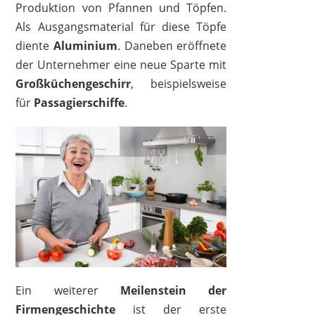
Produktion von Pfannen und Töpfen.
Als Ausgangsmaterial für diese Töpfe
FISSLER
249,00 €
159,99 €
*
diente
Aluminium
. Daneben eröffnete
der Unternehmer eine neue Sparte mit
Großküchengeschirr
, beispielsweise
für
Passagierschiffe
.
FISSLER
Ein weiterer
Meilenstein der
109,00 €
71,99 €
*
Firmengeschichte
ist der erste