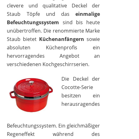
clevere und qualitative Deckel der
Staub Töpfe und das
einmalige
Befeuchtungssystem
sind bis heute
unübertroffen. Die renommierte Marke
Staub bietet
Küchenanfängern
sowie
absoluten Küchenprofis ein
hervorragendes Angebot an
verschiedenen Kochgeschirrserien.
STAUB
158,99 €
*
Die Deckel der
Cocotte-Serie
besitzen ein
herausragendes
Befeuchtungssystem. Ein gleichmäßiger
Regeneffekt während des