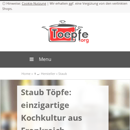
Cookie-Nutzung
Menu
Home
»
👨‍🍳 Hersteller
»
Staub
Staub Töpfe:
einzigartige
Kochkultur aus