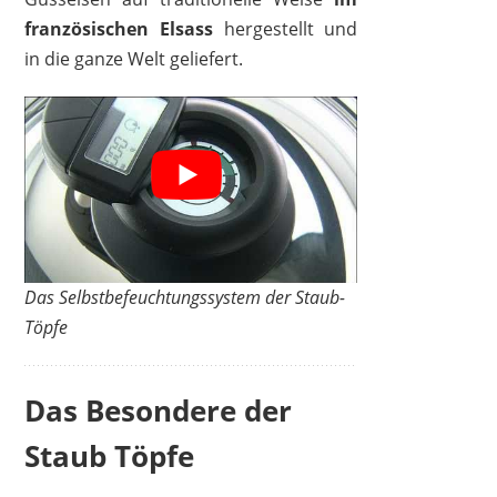
195,44 €
190,53 €
*
französischen Elsass
hergestellt und
in die ganze Welt geliefert.
Das Selbstbefeuchtungssystem der Staub-
Töpfe
Das Besondere der
STAUB
156,73 €
*
Staub Töpfe