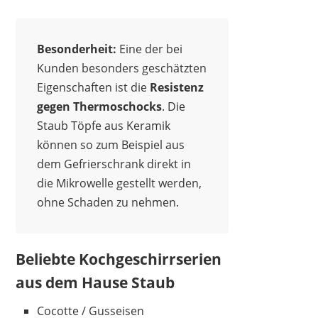
69,95 €
51,99 €
*
Besonderheit:
Eine der bei
Kunden besonders geschätzten
Eigenschaften ist die
Resistenz
1
2
3
4
5
6
7
8
9
gegen Thermoschocks
. Die
10
>
Staub Töpfe aus Keramik
können so zum Beispiel aus
dem Gefrierschrank direkt in
die Mikrowelle gestellt werden,
ohne Schaden zu nehmen.
Beliebte Kochgeschirrserien
aus dem Hause Staub
Cocotte / Gusseisen