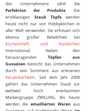
des Unternehmens zählt die
Perfektion der Produkte
. Die
erstklassigen
Staub Töpfe
werden
STAUB
161,99 €
*
heute nicht nur von Hobbyköchen in
aller Welt verwendet. Sie erfreuen sich
ebenso großer Beliebtheit bei
Küchenchefs und Starköchen
international. Neben den
herausragenden
Töpfen aus
Gusseisen
besticht das Unternehmen
durch sein Sortiment aus erlesenen
Keramikartikeln
. Seit dem Jahr 2008
gehört das Unternehmen Staub zur
weltweit hoch anerkannten
Markengruppe ZWILLING. Bis heute
werden die
emaillierten Waren
aus
STAUB
Gusseisen auf traditionelle Weise
im