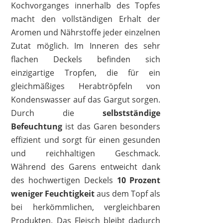
Kochvorganges innerhalb des Topfes
macht den vollständigen Erhalt der
Aromen und Nährstoffe jeder einzelnen
Zutat möglich. Im Inneren des sehr
flachen Deckels befinden sich
STAUB
einzigartige Tropfen, die für ein
149,00 €
99,99 €
*
gleichmäßiges Herabtröpfeln von
Kondenswasser auf das Gargut sorgen.
Durch die
selbstständige
Befeuchtung
ist das Garen besonders
effizient und sorgt für einen gesunden
und reichhaltigen Geschmack.
Während des Garens entweicht dank
des hochwertigen Deckels
10 Prozent
weniger Feuchtigkeit
aus dem Topf als
bei herkömmlichen, vergleichbaren
Produkten. Das Fleisch bleibt dadurch