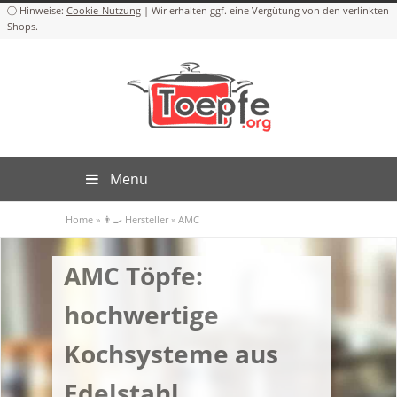
Cookie-Nutzung
Menu
Home
»
👨‍🍳 Hersteller
»
AMC
AMC Töpfe:
hochwertige
Kochsysteme aus
Edelstahl