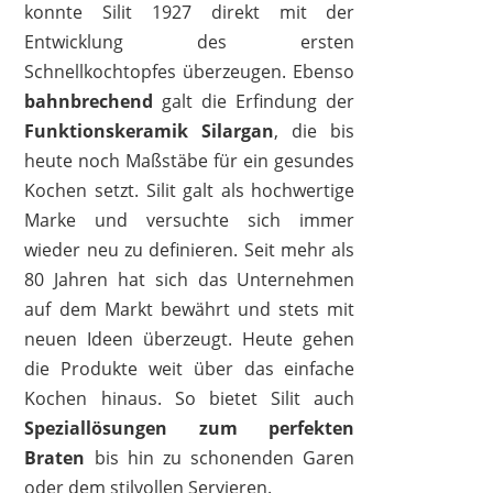
konnte Silit 1927 direkt mit der
Entwicklung des ersten
SILIT
Schnellkochtopfes überzeugen. Ebenso
69,99 €
*
bahnbrechend
galt die Erfindung der
Funktionskeramik Silargan
, die bis
heute noch Maßstäbe für ein gesundes
Kochen setzt. Silit galt als hochwertige
Marke und versuchte sich immer
wieder neu zu definieren. Seit mehr als
80 Jahren hat sich das Unternehmen
auf dem Markt bewährt und stets mit
neuen Ideen überzeugt. Heute gehen
die Produkte weit über das einfache
Kochen hinaus. So bietet Silit auch
Speziallösungen zum perfekten
Braten
bis hin zu schonenden Garen
SILIT
oder dem stilvollen Servieren.
29,99 €
25,77 €
*