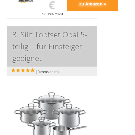
€
inkl 19% MwSt
3. Silit Topfset Opal 5-
teilig – für Einsteiger
geeignet
(
Rezensionen)