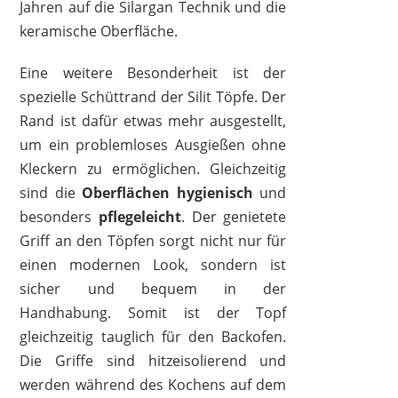
Jahren auf die Silargan Technik und die
keramische Oberfläche.
Eine weitere Besonderheit ist der
spezielle Schüttrand der Silit Töpfe. Der
1
2
3
4
5
6
7
8
9
Rand ist dafür etwas mehr ausgestellt,
10
>
um ein problemloses Ausgießen ohne
Kleckern zu ermöglichen. Gleichzeitig
sind die
Oberflächen hygienisch
und
besonders
pflegeleicht
. Der genietete
Griff an den Töpfen sorgt nicht nur für
einen modernen Look, sondern ist
sicher und bequem in der
Handhabung. Somit ist der Topf
gleichzeitig tauglich für den Backofen.
Die Griffe sind hitzeisolierend und
werden während des Kochens auf dem