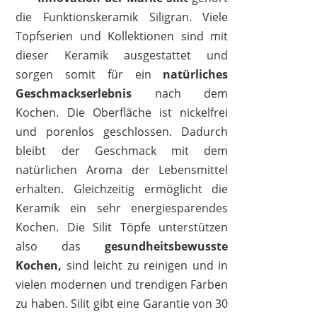
die Funktionskeramik Siligran. Viele
Topfserien und Kollektionen sind mit
SILIT
221,30 €
209,00 €
*
dieser Keramik ausgestattet und
sorgen somit für ein
natürliches
Geschmackserlebnis
nach dem
Kochen. Die Oberfläche ist nickelfrei
und porenlos geschlossen. Dadurch
bleibt der Geschmack mit dem
natürlichen Aroma der Lebensmittel
erhalten. Gleichzeitig ermöglicht die
Keramik ein sehr energiesparendes
Kochen. Die Silit Töpfe unterstützen
also das
gesundheitsbewusste
Kochen,
sind leicht zu reinigen und in
vielen modernen und trendigen Farben
SILIT
zu haben. Silit gibt eine Garantie von 30
69,99 €
43,96 €
*