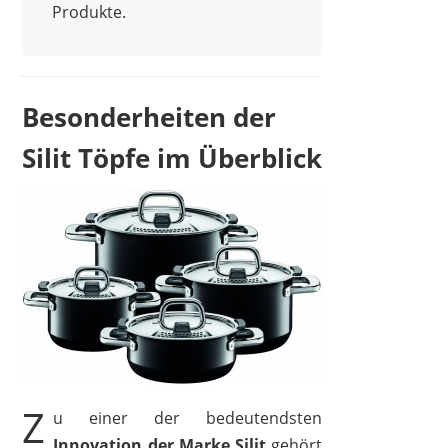
Produkte.
Besonderheiten der
SILIT
22,99 €
*
Silit Töpfe im Überblick
Z
u einer der bedeutendsten
Innovation der Marke Silit
gehört