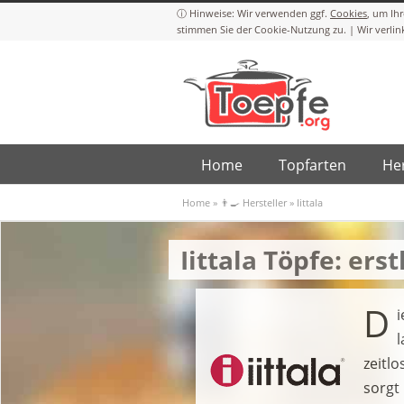
Cookies
Home
Topfarten
Her
Home
»
👨‍🍳 Hersteller
»
Iittala
Iittala Töpfe: ers
D
zeitl
sorgt