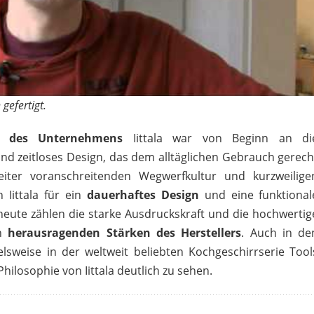
IITTALA
*
 gefertigt.
ie des Unternehmens
Iittala war von Beginn an di
und zeitloses Design, das dem alltäglichen Gebrauch gerech
iter voranschreitenden Wegwerfkultur und kurzweilige
 Iittala für ein
dauerhaftes Design
und eine funktional
 heute zählen die starke Ausdruckskraft und die hochwertig
n
herausragenden Stärken des Herstellers
. Auch in de
sweise in der weltweit beliebten Kochgeschirrserie Tool
Philosophie von Iittala deutlich zu sehen.