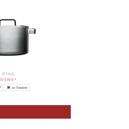
IITTALA
373,90 €
*