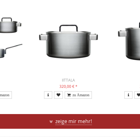
IITTALA
320,00 €
*
zeige mir mehr!