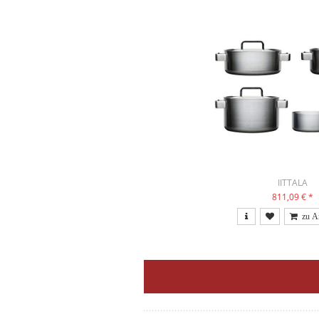
IITTALA
811,09 €
*