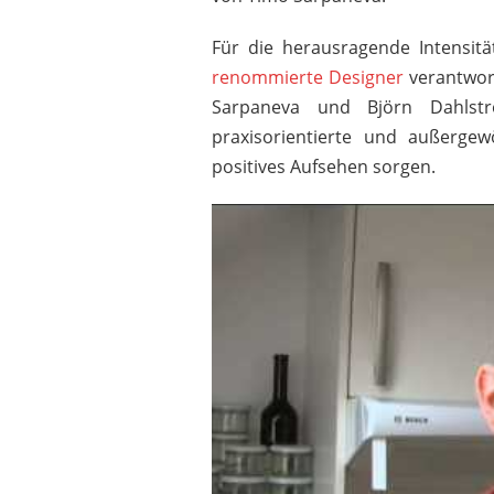
Für die herausragende Intensitä
renommierte Designer
verantwort
Sarpaneva und Björn Dahlstr
IITTALA
praxisorientierte und außergew
256,00 €
*
positives Aufsehen sorgen.