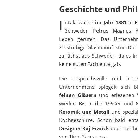
Geschichte und Phil
I
ittala wurde
im Jahr 1881
in
F
Schweden Petrus Magnus A
Leben gerufen. Das Unternehm
zielstrebige Glasmanufaktur. Die
zunächst aus Schweden, da es i
IITTALA
79,90 €
*
keine guten Fachleute gab.
Die anspruchsvolle und hoh
Unternehmens spiegelt sich b
feinen Gläsern
und erlesenen V
wieder. Bis in die 1950er und 
Keramik und Metall
und speziali
Kochgeschirre. Schon bald ent
Designer Kaj Franck
oder der be
von Timo Sarpaneva.