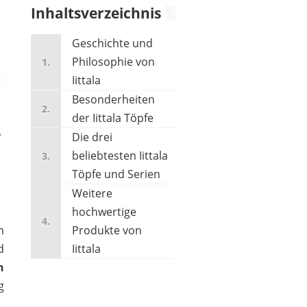
Inhaltsverzeichnis
Geschichte und
Philosophie von
Iittala
Besonderheiten
der Iittala Töpfe
IITTALA
Die drei
*
beliebtesten Iittala
Töpfe und Serien
Weitere
hochwertige
m
Produkte von
d
Iittala
n
g