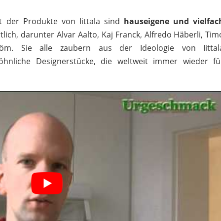
t der Produkte von Iittala sind
hauseigene und vielfac
lich, darunter Alvar Aalto, Kaj Franck, Alfredo Häberli, Tim
öm. Sie alle zaubern aus der Ideologie von Iittal
LAVA
öhnliche Designerstücke, die weltweit immer wieder fü
131,99 €
*