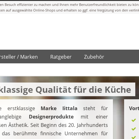
steller / Marken
Ratgeber
Zubehör
tklassige Qualität für die Küche
ie erstklassige
Marke Iittala
steht für
Vort
langlebige
Designerprodukte
mit einer
osen Ästhetik. Seit Beginn des 20. Jahrhunderts
 das berühmte finnische Unternehmen für