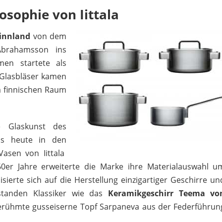
osophie von Iittala
innland
von dem
brahamsson ins
en startete als
 Glasbläser kamen
m finnischen Raum
IITTALA
316,90 €
*
e Glaskunst des
is heute in den
asen von Iittala
60er Jahre erweiterte die Marke ihre Materialauswahl u
sierte sich auf die Herstellung einzigartiger Geschirre un
standen Klassiker wie das
Keramikgeschirr Teema vo
rühmte gusseiserne Topf Sarpaneva aus der Federführun