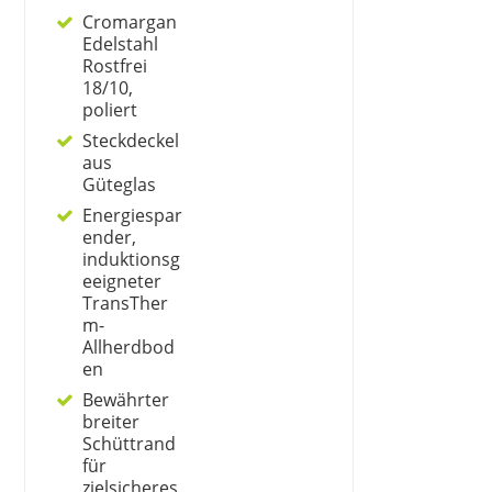
Cromargan
Edelstahl
Rostfrei
18/10,
poliert
Steckdeckel
aus
Güteglas
Energiespar
ender,
induktionsg
eeigneter
TransTher
m-
Allherdbod
en
Bewährter
breiter
Schüttrand
für
zielsicheres