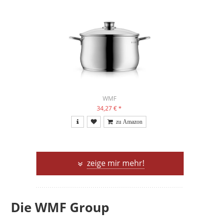
WMF
34,27 €
*
zeige mir mehr!
Die WMF Group