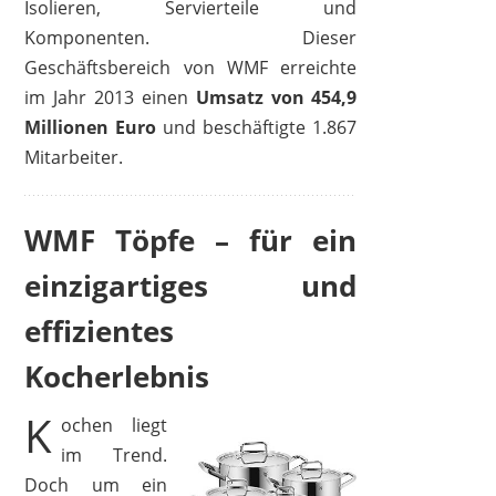
Isolieren, Servierteile und
Komponenten. Dieser
WMF
Geschäftsbereich von WMF erreichte
173,54 €
*
im Jahr 2013 einen
Umsatz von 454,9
Millionen Euro
und beschäftigte 1.867
Mitarbeiter.
WMF Töpfe – für ein
einzigartiges und
effizientes
Kocherlebnis
K
ochen liegt
im Trend.
WMF
Doch um ein
56,79 €
53,39 €
*