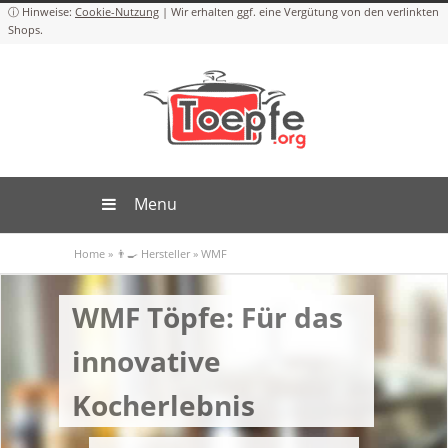
Cookie-Nutzung
Menu
Home
»
👨‍🍳 Hersteller
»
WMF
WMF Töpfe: Für das
innovative
Kocherlebnis