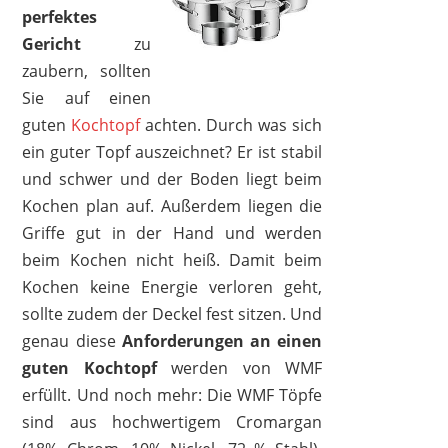
perfektes
Gericht
zu
zaubern, sollten
Sie auf einen
1
2
3
4
5
6
7
8
9
guten
Kochtopf
achten. Durch was sich
10
>
ein guter Topf auszeichnet? Er ist stabil
und schwer und der Boden liegt beim
Kochen plan auf. Außerdem liegen die
Griffe gut in der Hand und werden
beim Kochen nicht heiß. Damit beim
Kochen keine Energie verloren geht,
sollte zudem der Deckel fest sitzen. Und
genau diese
Anforderungen
an einen
guten Kochtopf
werden von WMF
erfüllt. Und noch mehr: Die WMF Töpfe
sind aus hochwertigem Cromargan