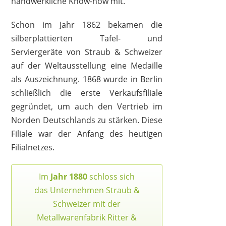
handwerkliche Know-how mit.
Schon im Jahr 1862 bekamen die
WMF
199,99 €
128,99 €
*
silberplattierten Tafel- und
Serviergeräte von Straub & Schweizer
auf der Weltausstellung eine Medaille
als Auszeichnung. 1868 wurde in Berlin
schließlich die erste Verkaufsfiliale
gegründet, um auch den Vertrieb im
Norden Deutschlands zu stärken. Diese
Filiale war der Anfang des heutigen
Filialnetzes.
Im
Jahr 1880
schloss sich
das Unternehmen Straub &
Schweizer mit der
WMF
Metallwarenfabrik Ritter &
129,98 €
*