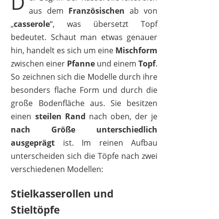
D
aus dem
Französischen
ab von
„
casserole
“, was übersetzt Topf
VIER
bedeutet. Schaut man etwas genauer
10,85 €
*
hin, handelt es sich um eine
Mischform
zwischen einer
Pfanne
und einem
Topf
.
So zeichnen sich die Modelle durch ihre
besonders flache Form und durch die
große Bodenfläche aus. Sie besitzen
einen
steilen Rand
nach oben, der je
nach
Größe
unterschiedlich
ausgeprägt
ist. Im reinen Aufbau
unterscheiden sich die Töpfe nach zwei
verschiedenen Modellen:
Stielkasserollen und
Stieltöpfe
SILIT