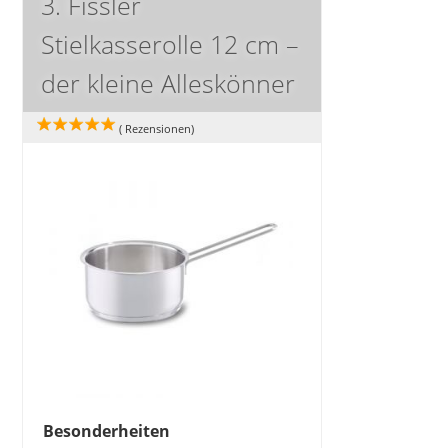
3. Fissler
Stielkasserolle 12 cm –
der kleine Alleskönner
(
Rezensionen)
Besonderheiten