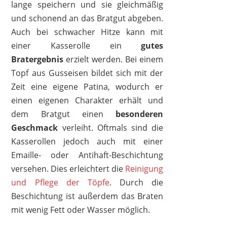
12,96 €
*
lange speichern und sie gleichmäßig
und schonend an das Bratgut abgeben.
Auch bei schwacher Hitze kann mit
einer Kasserolle ein
gutes
Bratergebnis
erzielt werden. Bei einem
Topf aus Gusseisen bildet sich mit der
Zeit eine eigene Patina, wodurch er
einen eigenen Charakter erhält und
dem Bratgut einen
besonderen
Geschmack
verleiht. Oftmals sind die
Kasserollen jedoch auch mit einer
Emaille- oder Antihaft-Beschichtung
versehen. Dies erleichtert die
Reinigung
und Pflege der Töpfe
. Durch die
BOBIKUKE
29,99 €
25,49 €
*
Beschichtung ist außerdem das Braten
mit wenig Fett oder Wasser möglich.