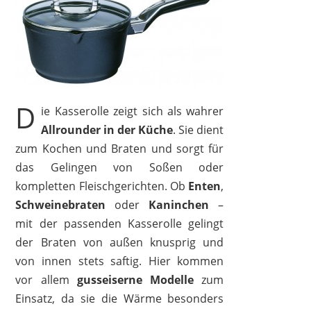
WMF
25,64 €
*
D
ie Kasserolle zeigt sich als wahrer
Allrounder in der Küche
. Sie dient
zum Kochen und Braten und sorgt für
das Gelingen von Soßen oder
kompletten Fleischgerichten. Ob
Enten
,
Schweinebraten
oder
Kaninchen
–
mit der passenden Kasserolle gelingt
der Braten von außen knusprig und
von innen stets saftig. Hier kommen
vor allem
gusseiserne
Modelle
zum
Einsatz, da sie die Wärme besonders
WECOOK!