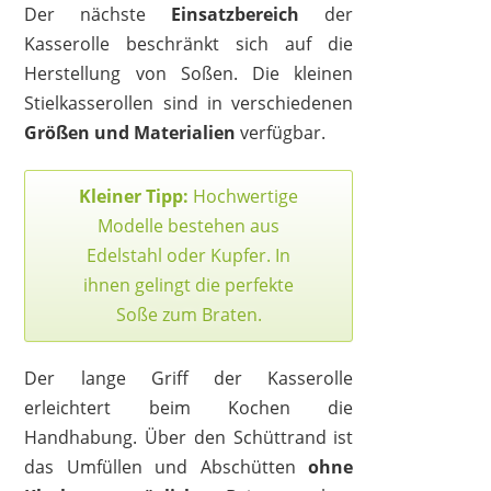
Der nächste
Einsatzbereich
der
Kasserolle beschränkt sich auf die
1
2
3
4
5
6
7
8
9
Herstellung von Soßen. Die kleinen
10
>
Stielkasserollen sind in verschiedenen
Größen und Materialien
verfügbar.
Kleiner Tipp:
Hochwertige
Modelle bestehen aus
Edelstahl oder Kupfer. In
ihnen gelingt die perfekte
Soße zum Braten.
Der lange Griff der Kasserolle
erleichtert beim Kochen die
Handhabung. Über den Schüttrand ist
das Umfüllen und Abschütten
ohne