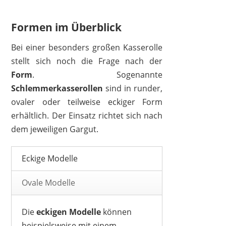
Formen im Überblick
Bei einer besonders großen Kasserolle
stellt sich noch die Frage nach der
Form
. Sogenannte
Schlemmerkasserollen
sind in runder,
ovaler oder teilweise eckiger Form
TEFAL
erhältlich. Der Einsatz richtet sich nach
43,99 €
33,07 €
*
dem jeweiligen Gargut.
Eckige Modelle
Ovale Modelle
Die
eckigen Modelle
können
beispielsweise mit einem