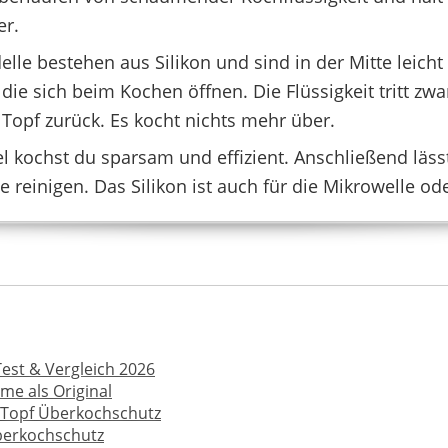
r.
JYYWTSI
K
€
*
10,99 €
*
lle bestehen aus Silikon und sind in der Mitte leicht
die sich beim Kochen öffnen. Die Flüssigkeit tritt zwa
n Topf zurück. Es kocht nichts mehr über.
 kochst du sparsam und effizient. Anschließend läss
 reinigen. Das Silikon ist auch für die Mikrowelle od
est & Vergleich 2026
me als Original
R
AEVORA
 Topf Überkochschutz
17,69 €
16,99 €
*
berkochschutz