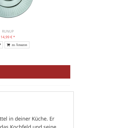
RUNUP
14,99 €
*
tel in deiner Küche. Er
 das Kochfeld und seine