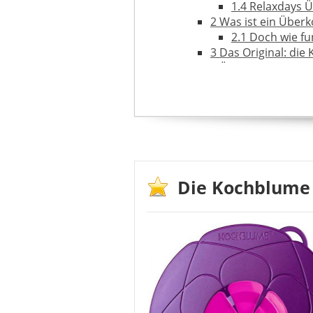
1.4
Relaxdays Ü
2
Was ist ein Überk
2.1
Doch wie fun
3
Das Original: die
4
Überkochschutz Me
5
Kann ich den Über
6
Wichtige Kaufkrit
7
Die wichtigsten H
8
Test und Kunden
9
FAQ – häufig geste
Die Kochblume 