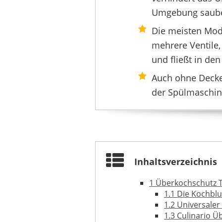
Umgebung saube
NETROX
26,89 €
21,89 
Die meisten Mode
mehrere Ventile, 
und fließt in de
Auch ohne Deckel
der Spülmaschine
Inhaltsverzeichnis
1
Überkochschutz T
1.1
Die Kochblu
PETGLIMME
1.2
Universaler
10,99 €
*
1.3
Culinario Ü