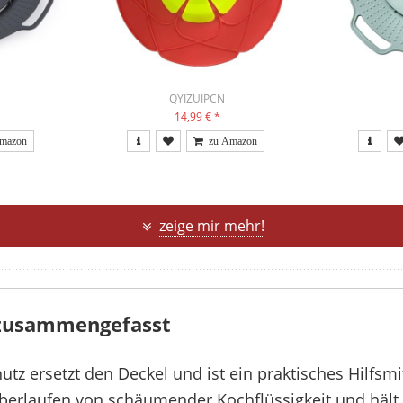
QYIZUIPCN
14,99 €
*
zeige mir mehr!
 zusammengefasst
tz ersetzt den Deckel und ist ein praktisches Hilfsmit
berlaufen von schäumender Kochflüssigkeit und hält