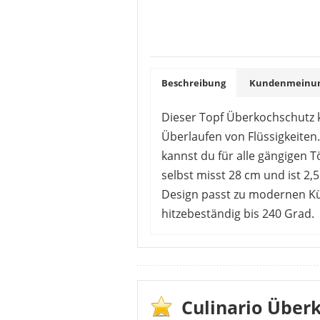
Beschreibung
Kundenmeinung
Dieser Topf Überkochschutz k
Überlaufen von Flüssigkeiten
kannst du für alle gängigen
selbst misst 28 cm und ist 2,
Design passt zu modernen Kü
hitzebeständig bis 240 Grad.
Die Kundenmeinungen sind zu di
Überkochen oder Spritzer. Auch
problemlos in der Spülmaschine 
kochen die Flüssigkeiten trotz
Culinario Über