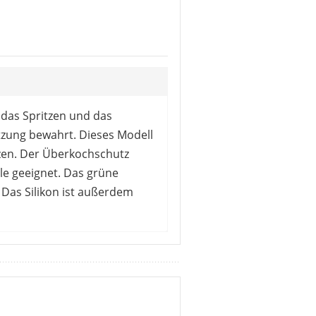
 das Spritzen und das
tzung bewahrt. Dieses Modell
zen. Der Überkochschutz
lle geeignet. Das grüne
Das Silikon ist außerdem
Funktionsweise gegen
geruchsneutral und kann
icht geeignet. Bei anderen
u harmonieren. Die