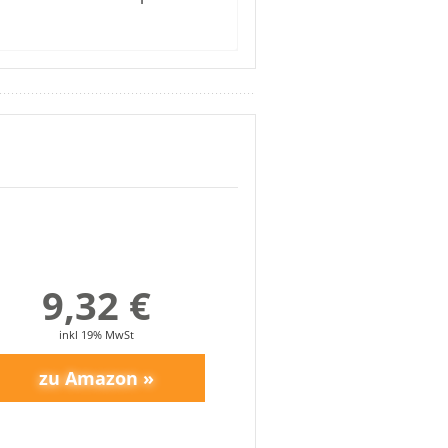
pfen und auf kleinen Pfannen.
bt sauber. Selbst in der
n paar Zentimeter über den
üse dünstest. Außerdem solltest
tiven Kundenbewertungen
topf ein eigenes Modell.
9,32 €
inkl 19% MwSt
en
bnehmen