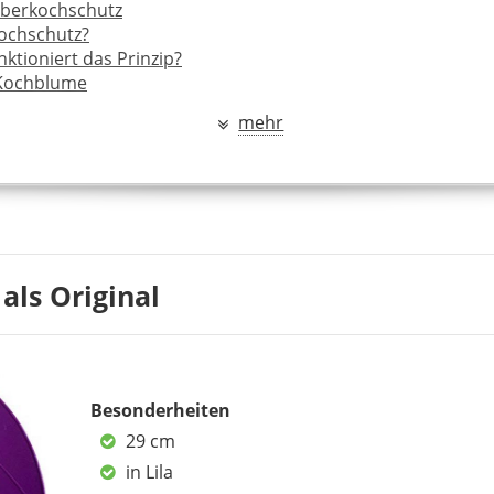
berkochschutz
ochschutz?
ktioniert das Prinzip?
 Kochblume
tall – mit verstärktem Rand
mehr
kochschutz als Deckel nutzen?
erien für einen Überkochschutz
ersteller – Kochblume, Ikea und Co.
meinungen
llte Fragen
als Original
KOCHBLUME
45,95 €
*
Besonderheiten
29 cm
in Lila