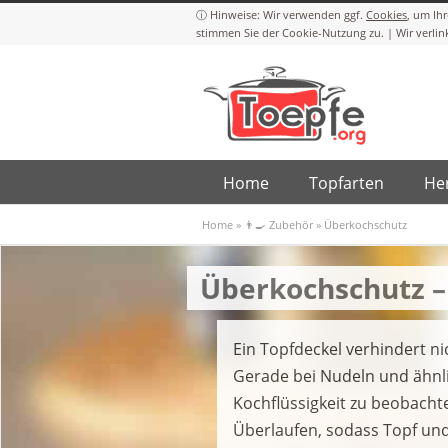
Cookies
Home
Topfarten
Her
Home
»
👨‍🍳 Zubehör
»
Überkochschutz
Überkochschutz –
Ein Topfdeckel verhindert n
Gerade bei Nudeln und ähnl
Kochflüssigkeit zu beobach
Überlaufen, sodass Topf und 