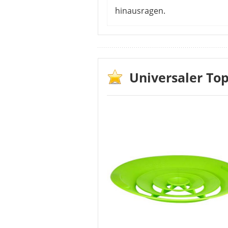
hinausragen.
Die Kunden sind mit der Kochbl
Es gibt keine überkochende Flüs
Mikrowelle kannst du die Kochb
Rand des Kochgeschirrs ragen. 
Universaler To
du beim Anheben aufpassen, di
sprechen aber für sich. Durch 
Vorteile
funktioniert einwandfrei
langlebiges Material
innovatives Design
auf für Pfannen als Spri
variable Größe