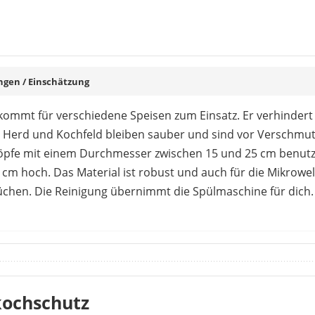
en / Einschätzung
ommt für verschiedene Speisen zum Einsatz. Er verhindert
. Herd und Kochfeld bleiben sauber und sind vor Verschmu
 Töpfe mit einem Durchmesser zwischen 15 und 25 cm benut
5 cm hoch. Das Material ist robust und auch für die Mikrowe
chen. Die Reinigung übernimmt die Spülmaschine für dich. 
esem Produkt recht geteilt. Viele beschreiben eine gute 
 das Preis-Leistungsverhältnis überzeugt. Das Silikon ist 
gereinigt werden. Für sehr kleine Töpfe ist dieses Modell n
dem über. Hier scheint der Schutz nicht mit dem Topfrand z
kochschutz