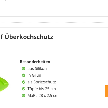
ume sehr zufrieden. Sie funktioniert ohne Probleme auf Tö
sigkeit und auch kein spritzendes Fett mehr. Dein Herd blei
lume als Spritzschutz verwenden. Sie sollte aber immer ei
Das Silikon kann sich mit der Zeit verfärben, wenn du Gem
pf Überkochschutz
ch nicht am heißen Dampf zu verbrennen. Die vielen posi
die variable Größenangabe brauchst du nicht für jeden Koch
Nachteile
Besonderheiten
aus Silikon
in Grün
als Spritzschutz
kann sich verfärb
Töpfe bis 25 cm
Vorsicht beim A
tzschutz
Maße 28 x 2,5 cm