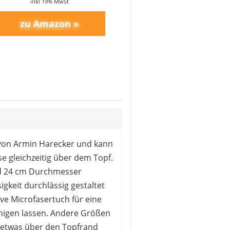
inkl 19% MwSt
4
5
6
7
8
9
10
>
von Armin Harecker und kann
se gleichzeitig über dem Topf.
und 24 cm Durchmesser
sigkeit durchlässig gestaltet
ive Microfasertuch für eine
nigen lassen. Andere Größen
 etwas über den Topfrand