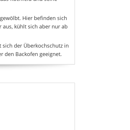
OCHBLUME
29,95 €
*
 gewölbt. Hier befinden sich
r aus, kühlt sich aber nur ab
t sich der Überkochschutz in
er den Backofen geeignet.
LURNODY
12,89 €
*