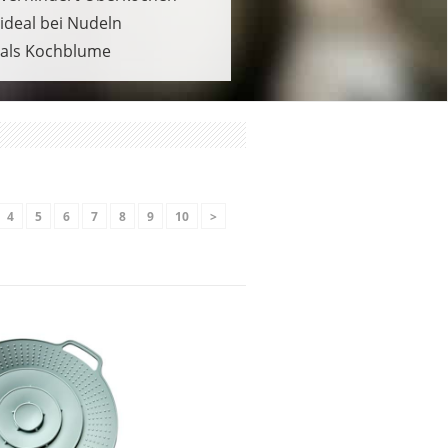
ideal bei Nudeln
als Kochblume
4
5
6
7
8
9
10
>