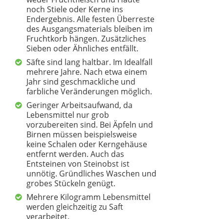
noch Stiele oder Kerne ins
TECTAKE
Endergebnis. Alle festen Überreste
49,79 €
42,29 €
*
des Ausgangsmaterials bleiben im
Fruchtkorb hängen. Zusätzliches
Sieben oder Ähnliches entfällt.
Säfte sind lang haltbar. Im Idealfall
mehrere Jahre. Nach etwa einem
Jahr sind geschmackliche und
1
2
3
4
>
farbliche Veränderungen möglich.
Geringer Arbeitsaufwand, da
Lebensmittel nur grob
vorzubereiten sind. Bei Äpfeln und
Birnen müssen beispielsweise
keine Schalen oder Kerngehäuse
entfernt werden. Auch das
Entsteinen von Steinobst ist
unnötig. Gründliches Waschen und
grobes Stückeln genügt.
Mehrere Kilogramm Lebensmittel
werden gleichzeitig zu Saft
verarbeitet.