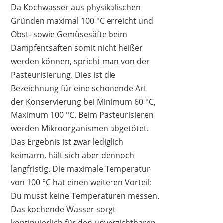
Da Kochwasser aus physikalischen
Gründen maximal 100 °C erreicht und
Obst- sowie Gemüsesäfte beim
Dampfentsaften somit nicht heißer
werden können, spricht man von der
Pasteurisierung. Dies ist die
Bezeichnung für eine schonende Art
SCHULTE-UFER
189,00 €
159,00 €
*
der Konservierung bei Minimum 60 °C,
Maximum 100 °C. Beim Pasteurisieren
werden Mikroorganismen abgetötet.
Das Ergebnis ist zwar lediglich
keimarm, hält sich aber dennoch
langfristig. Die maximale Temperatur
von 100 °C hat einen weiteren Vorteil:
Du musst keine Temperaturen messen.
Das kochende Wasser sorgt
kontinuierlich für den unverzichtbaren