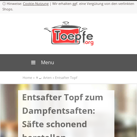
Cookie-Nutzung
Menu
Home
»
👨‍🍳 Arten
»
Entsafter Topf
Entsafter Topf zum
Dampfentsaften:
Säfte schonend