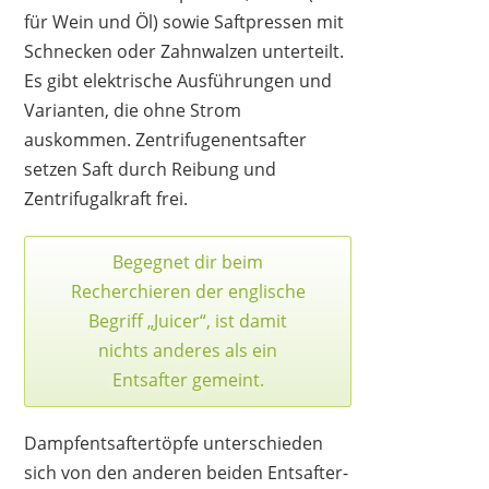
für Wein und Öl) sowie Saftpressen mit
VIVOHOME
Schnecken oder Zahnwalzen unterteilt.
79,99 €
75,99 €
*
Es gibt elektrische Ausführungen und
Varianten, die ohne Strom
auskommen. Zentrifugenentsafter
setzen Saft durch Reibung und
Zentrifugalkraft frei.
Begegnet dir beim
Recherchieren der englische
Begriff „Juicer“, ist damit
nichts anderes als ein
Entsafter gemeint.
Dampfentsaftertöpfe unterschieden
VIVOHOME
99,99 €
63,64 €
*
sich von den anderen beiden Entsafter-