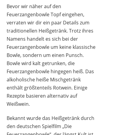
Bevor wir näher auf den
Feuerzangenbowle Topf eingehen,
verraten wir dir ein paar Details zum
traditionellen Heißgetränk. Trotz ihres
Namens handelt es sich bei der
Feuerzangenbowle um keine klassische
COPPER GARDEN
Bowle, sondern um einen Punsch.
189,00 €
*
Bowle wird kalt getrunken, die
Feuerzangenbowle hingegen heiß. Das
alkoholische heiße Mischgetränk
enthält größtenteils Rotwein. Einige
Rezepte basieren alternativ auf
Weißwein.
Bekannt wurde das Heißgetränk durch
den deutschen Spielfilm „Die
Feuerzangenbowle“, der längst Kult ist