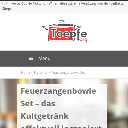
Cookie-Nutzung
Menu
Home
»
👨‍🍳 Arten
»
Feuerzangenbowle Set
Feuerzangenbowle
Set – das
Kultgetränk