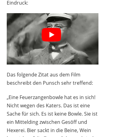
Eindruck:
COPPER GARDEN
179,00 €
*
Das folgende Zitat aus dem Film
beschreibt den Punsch sehr treffend:
„Eine Feuerzangenbowle hat es in sich!
Nicht wegen des Katers. Das ist eine
Sache für sich. Es ist keine Bowle. Sie ist
COPPER GARDEN
ein Mittelding zwischen Gesöff und
149,00 €
*
Hexerei. Bier sackt in die Beine, Wein