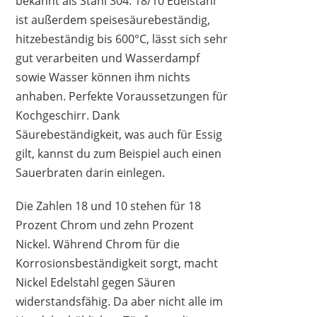
bekannt als Stahl 304. 18/10 Edelstahl
ist außerdem speisesäurebeständig,
hitzebeständig bis 600°C, lässt sich sehr
gut verarbeiten und Wasserdampf
sowie Wasser können ihm nichts
anhaben. Perfekte Voraussetzungen für
Kochgeschirr. Dank
Säurebeständigkeit, was auch für Essig
gilt, kannst du zum Beispiel auch einen
Sauerbraten darin einlegen.
Die Zahlen 18 und 10 stehen für 18
Prozent Chrom und zehn Prozent
AMAZON BASICS
54,99 €
*
Nickel. Während Chrom für die
Korrosionsbeständigkeit sorgt, macht
Nickel Edelstahl gegen Säuren
widerstandsfähig. Da aber nicht alle im