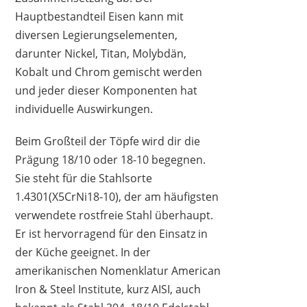
Hauptbestandteil Eisen kann mit
GSW
19,99 €
18,82 €
*
diversen Legierungselementen,
darunter Nickel, Titan, Molybdän,
Kobalt und Chrom gemischt werden
und jeder dieser Komponenten hat
individuelle Auswirkungen.
Beim Großteil der Töpfe wird dir die
Prägung 18/10 oder 18-10 begegnen.
Sie steht für die Stahlsorte
1.4301(X5CrNi18-10), der am häufigsten
verwendete rostfreie Stahl überhaupt.
Er ist hervorragend für den Einsatz in
der Küche geeignet. In der
amerikanischen Nomenklatur American
WMF
59,99 €
40,30 €
*
Iron & Steel Institute, kurz AISI, auch