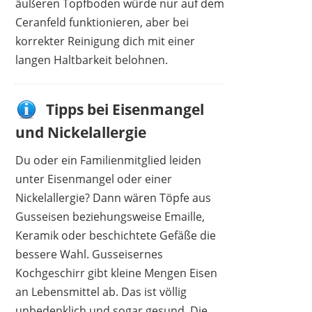
äußeren Topfboden würde nur auf dem
Ceranfeld funktionieren, aber bei
korrekter Reinigung dich mit einer
langen Haltbarkeit belohnen.
1
2
3
4
5
6
7
8
9
10
>
Tipps bei Eisenmangel
und Nickelallergie
Du oder ein Familienmitglied leiden
unter Eisenmangel oder einer
Nickelallergie? Dann wären Töpfe aus
Gusseisen beziehungsweise Emaille,
Keramik oder beschichtete Gefäße die
bessere Wahl. Gusseisernes
Kochgeschirr gibt kleine Mengen Eisen
an Lebensmittel ab. Das ist völlig
unbedenklich und sogar gesund. Die