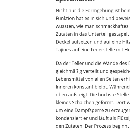
Nicht nur die Formgebung ist bei
MAMBOCAT
Funktion hat es in sich und bewe
19,99 €
*
wussten, wie man schmackhaftes 
Zutaten in das Unterteil gestapel
Deckel aufsetzen und auf eine Hitz
Tajines auf eine Feuerstelle mit H
Da der Teller und die Wände des De
gleichmäßig verteilt und gespeich
Lebensmittel von allen Seiten erh
Inneren konstant bleibt. Währen
oben aufsteigt. Die höchste Stelle
kleines Schälchen geformt. Dort w
um eine Dampfsperre zu erzeugen
kondensiert er und läuft als Flüss
den Zutaten. Der Prozess beginnt 