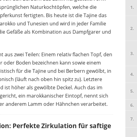
sprünglichen Naturkochtöpfen, welche die
erkunst fertigten. Bis heute ist die Tajine das
arokko und Tunesien und wird in jeder Familie
die Gefäße als Kombination aus Dampfgarer und
BAUMALU
55,27 €
*
aus zwei Teilen: Einem relativ flachen Topf, den
ler oder Boden bezeichnen kann sowie einem
stisch für die Tajine und bei Berbern gewölbt, in
isch (läuft nach oben hin spitz zu). Letztere
d ist höher als gewölbte Deckel. Auch das im
ericht, ein marokkanischer Eintopf, nennt sich
nter anderem Lamm oder Hähnchen verarbeitet.
n: Perfekte Zirkulation für saftige