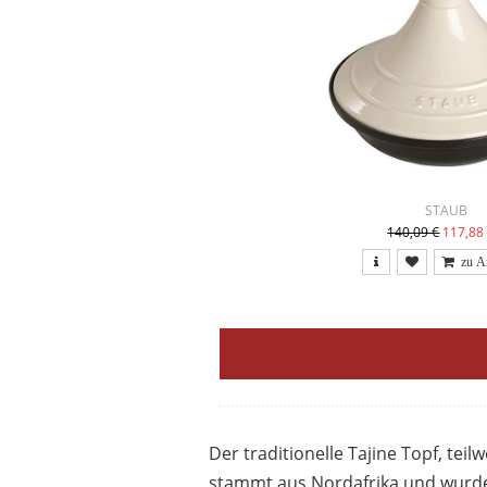
STAUB
140,09 €
117,88
Der traditionelle Tajine Topf, tei
stammt aus Nordafrika und wurde