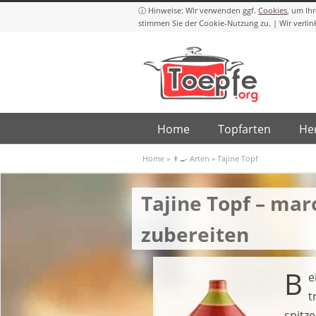
Cookies
Home
Topfarten
Her
Home
»
👨‍🍳 Arten
»
Tajine Topf
Tajine Topf – mar
zubereiten
B
e
t
spitz