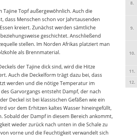
m Tajine Topf außergewöhnlich. Auch die
LLAZSYBZ
E
ist, dass Menschen schon vor Jahrtausenden
30,08 €
*
Essen kreiert. Zunächst werden sämtliche
t beziehungsweise geschichtet. Anschließend
equelle stellen. Im Norden Afrikas platziert man
olzkohle als Brennmaterial.
ckels der Tajine dick sind, wird die Hitze
ert. Auch die Deckelform trägt dazu bei, dass
itzt werden und die nötige Temperatur im
d des Garvorgangs entsteht Dampf, der nach
 der Deckel ist bei klassischen Gefäßen wie ein
ird vor dem Erhitzen kaltes Wasser hineingefüllt,
. Sobald der Dampf in diesem Bereich ankommt,
igkeit wieder zurück nach unten in die Schale zu
CREALYS
von vorne und die Feuchtigkeit verwandelt sich
77,51 €
*