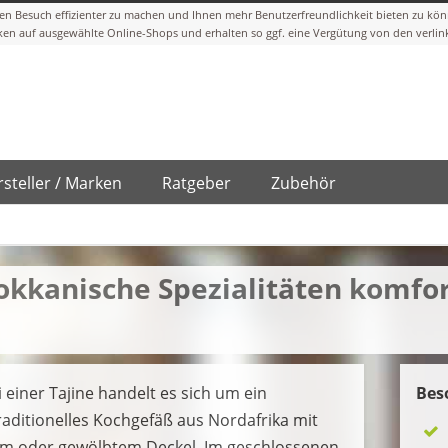
steller / Marken
Ratgeber
Zubehör
okkanische Spezialitäten komfo
i einer Tajine handelt es sich um ein
Bes
raditionelles Kochgefäß aus Nordafrika mit
em oder gewölbtem Deckel. Im geschlossenen