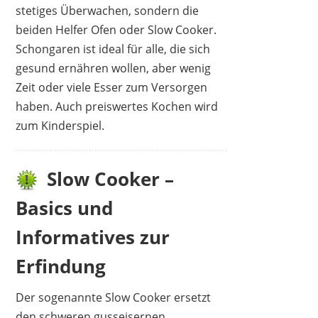
stetiges Überwachen, sondern die
beiden Helfer Ofen oder Slow Cooker.
CROCK-POT
Schongaren ist ideal für alle, die sich
64,99 €
53,99 €
*
gesund ernähren wollen, aber wenig
Zeit oder viele Esser zum Versorgen
haben. Auch preiswertes Kochen wird
zum Kinderspiel.
Slow Cooker –
Basics und
Informatives zur
Erfindung
Der sogenannte Slow Cooker ersetzt
OLVY
den schweren gusseisernen
39,99 €
*