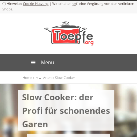
Cookie-Nutzung
Menu
Home
»
👨‍🍳 Arten
»
Slow Cooker
Slow Cooker: der
Profi für schonendes
Garen