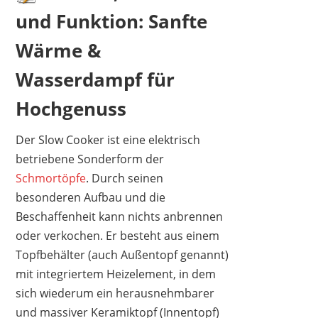
und Funktion: Sanfte
Wärme &
Wasserdampf für
1
2
3
4
5
6
7
8
9
10
>
Hochgenuss
Der Slow Cooker ist eine elektrisch
betriebene Sonderform der
Schmortöpfe
. Durch seinen
besonderen Aufbau und die
Beschaffenheit kann nichts anbrennen
oder verkochen. Er besteht aus einem
Topfbehälter (auch Außentopf genannt)
mit integriertem Heizelement, in dem
sich wiederum ein herausnehmbarer
und massiver Keramiktopf (Innentopf)