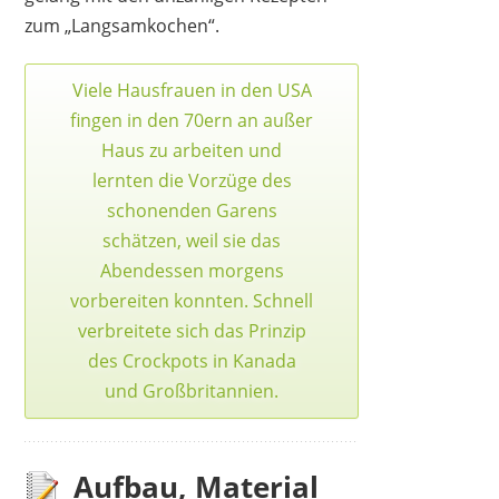
zum „Langsamkochen“.
ELITE GOURMET
24,99 €
*
Viele Hausfrauen in den USA
fingen in den 70ern an außer
Haus zu arbeiten und
lernten die Vorzüge des
schonenden Garens
schätzen, weil sie das
Abendessen morgens
vorbereiten konnten. Schnell
verbreitete sich das Prinzip
des Crockpots in Kanada
und Großbritannien.
CROCK-POT
Aufbau, Material
80,99 €
*