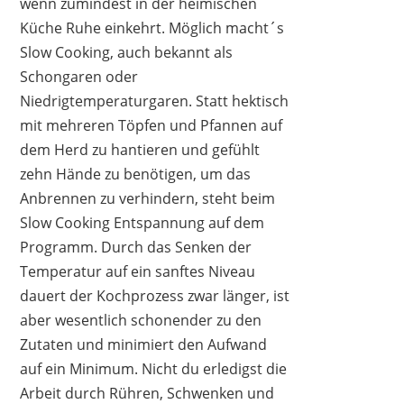
wenn zumindest in der heimischen
Küche Ruhe einkehrt. Möglich macht´s
Slow Cooking, auch bekannt als
Schongaren oder
Niedrigtemperaturgaren. Statt hektisch
CROCK-POT
mit mehreren Töpfen und Pfannen auf
68,21 €
63,83 €
*
dem Herd zu hantieren und gefühlt
zehn Hände zu benötigen, um das
Anbrennen zu verhindern, steht beim
Slow Cooking Entspannung auf dem
Programm. Durch das Senken der
Temperatur auf ein sanftes Niveau
dauert der Kochprozess zwar länger, ist
aber wesentlich schonender zu den
Zutaten und minimiert den Aufwand
auf ein Minimum. Nicht du erledigst die
Arbeit durch Rühren, Schwenken und