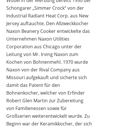
Wobei in der Werbung bereits 1950 der
Schongarer „Simmer Crock“ von der
Industrial Radiant Heat Corp. aus New
Jersey auftauchte. Den Allzweckkocher
Naxon Beanery Cooker entwickelte das
Unternehmen Naxon Utilities
Corporation aus Chicago unter der
Leitung von Mr. Irving Naxon zum
OLVY
Kochen von Bohnenmehl. 1970 wurde
49,99 €
*
Naxon von der Rival Company aus
Missouri aufgekauft und sicherte sich
damit das Patent für den
Bohnenkocher, welcher von Erfinder
Robert Glen Martin zur Zubereitung
von Familienessen sowie für
Großserien weiterentwickelt wurde. Zu
Beginn war der Keramikkocher, der sich