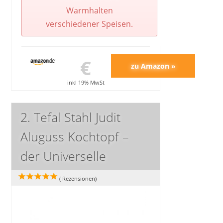
Warmhalten
verschiedener Speisen.
€
inkl 19% MwSt
2. Tefal Stahl Judit
Aluguss Kochtopf –
der Universelle
(
Rezensionen)