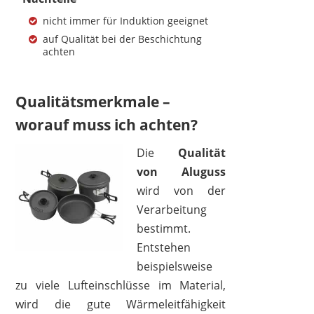
nicht immer für Induktion geeignet
auf Qualität bei der Beschichtung
achten
Qualitätsmerkmale –
worauf muss ich achten?
KRÜGER HAUSHALTSWAREN
39,50 €
29,99 €
*
Die
Qualität
von Aluguss
wird von der
Verarbeitung
bestimmt.
Entstehen
beispielsweise
zu viele Lufteinschlüsse im Material,
wird die gute Wärmeleitfähigkeit