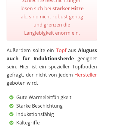
Schlechte Beschichtungen
MAGIC HOME
lösen sich bei
starker Hitze
26,99 €
*
ab, sind nicht robust genug
und grenzen die
Langlebigkeit enorm ein.
Außerdem sollte ein
Topf
aus
Aluguss
1
2
3
4
5
6
7
8
9
auch für Induktionsherde
geeignet
10
>
sein. Hier ist ein spezieller Topfboden
gefragt, der nicht von jedem
Hersteller
geboten wird.
Gute Wärmeleitfähigkeit
Starke Beschichtung
Indukstionsfähig
Kältegriffe