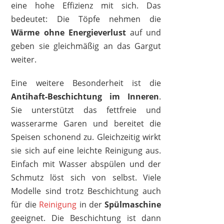
eine hohe Effizienz mit sich. Das
KARL HAUSMANN
bedeutet: Die Töpfe nehmen die
25,99 €
*
Wärme ohne Energieverlust
auf und
geben sie gleichmäßig an das Gargut
weiter.
Eine weitere Besonderheit ist die
Antihaft-Beschichtung im Inneren
.
Sie unterstützt das fettfreie und
wasserarme Garen und bereitet die
Speisen schonend zu. Gleichzeitig wirkt
sie sich auf eine leichte Reinigung aus.
Einfach mit Wasser abspülen und der
Schmutz löst sich von selbst. Viele
Modelle sind trotz Beschichtung auch
GOLDMANN
für die
Reinigung
in der
Spülmaschine
46,99 €
*
geeignet. Die Beschichtung ist dann