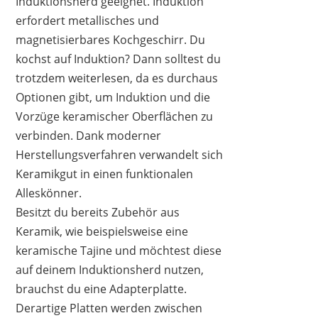
Induktionsherd geeignet. Induktion
erfordert metallisches und
magnetisierbares Kochgeschirr. Du
kochst auf Induktion? Dann solltest du
ALAJIVO
trotzdem weiterlesen, da es durchaus
79,99 €
66,49 €
*
Optionen gibt, um Induktion und die
Vorzüge keramischer Oberflächen zu
verbinden. Dank moderner
Herstellungsverfahren verwandelt sich
Keramikgut in einen funktionalen
Alleskönner.
Besitzt du bereits Zubehör aus
Keramik, wie beispielsweise eine
keramische Tajine und möchtest diese
auf deinem Induktionsherd nutzen,
brauchst du eine Adapterplatte.
Derartige Platten werden zwischen