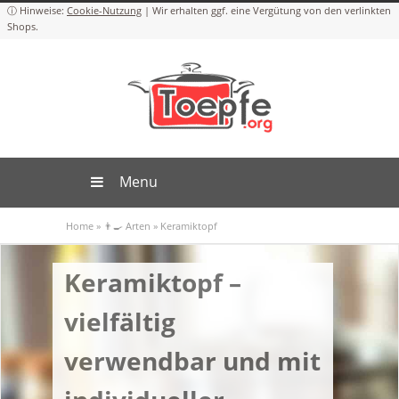
Cookie-Nutzung
Menu
Home
»
👨‍🍳 Arten
»
Keramiktopf
Keramiktopf –
vielfältig
verwendbar und mit