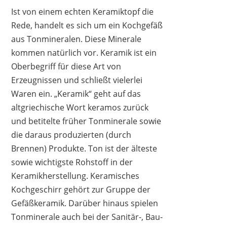
Ist von einem echten Keramiktopf die
Rede, handelt es sich um ein Kochgefäß
aus Tonmineralen. Diese Minerale
kommen natürlich vor. Keramik ist ein
Oberbegriff für diese Art von
Erzeugnissen und schließt vielerlei
OVERMONT
Waren ein. „Keramik“ geht auf das
57,98 €
49,27 €
*
altgriechische Wort keramos zurück
und betitelte früher Tonminerale sowie
die daraus produzierten (durch
Brennen) Produkte. Ton ist der älteste
sowie wichtigste Rohstoff in der
Keramikherstellung. Keramisches
Kochgeschirr gehört zur Gruppe der
Gefäßkeramik. Darüber hinaus spielen
Tonminerale auch bei der Sanitär-, Bau-