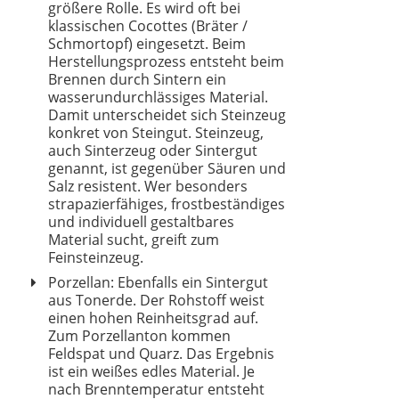
größere Rolle. Es wird oft bei
REDCHEF
klassischen Cocottes (Bräter /
75,99 €
59,84 €
*
Schmortopf) eingesetzt. Beim
Herstellungsprozess entsteht beim
Brennen durch Sintern ein
wasserundurchlässiges Material.
Damit unterscheidet sich Steinzeug
konkret von Steingut. Steinzeug,
auch Sinterzeug oder Sintergut
genannt, ist gegenüber Säuren und
Salz resistent. Wer besonders
strapazierfähiges, frostbeständiges
und individuell gestaltbares
Material sucht, greift zum
Feinsteinzeug.
Porzellan: Ebenfalls ein Sintergut
aus Tonerde. Der Rohstoff weist
einen hohen Reinheitsgrad auf.
Zum Porzellanton kommen
Feldspat und Quarz. Das Ergebnis
JEETEE
ist ein weißes edles Material. Je
24,99 €
*
nach Brenntemperatur entsteht