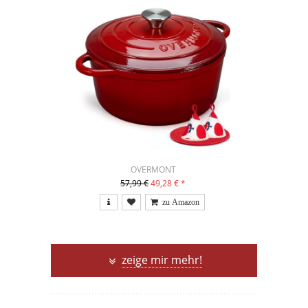
OVERMONT
57,99 €
49,28 €
*
zeige mir mehr!