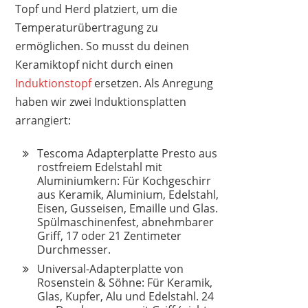
Topf und Herd platziert, um die
REDCHEF
Temperaturübertragung zu
129,99 €
79,97 €
*
ermöglichen. So musst du deinen
Keramiktopf nicht durch einen
Induktionstopf
ersetzen. Als Anregung
haben wir zwei Induktionsplatten
1
2
3
4
5
6
7
8
9
arrangiert:
10
>
Tescoma Adapterplatte Presto aus
rostfreiem Edelstahl mit
Aluminiumkern: Für Kochgeschirr
aus Keramik, Aluminium, Edelstahl,
Eisen, Gusseisen, Emaille und Glas.
Spülmaschinenfest, abnehmbarer
Griff, 17 oder 21 Zentimeter
Durchmesser.
Universal-Adapterplatte von
Rosenstein & Söhne: Für Keramik,
Glas, Kupfer, Alu und Edelstahl. 24