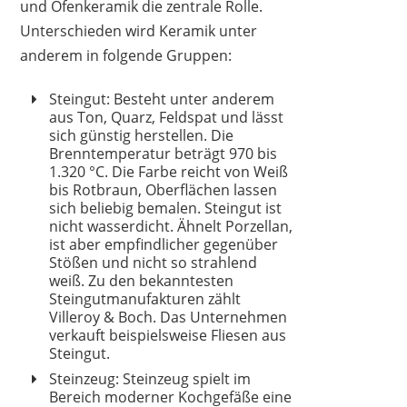
und Ofenkeramik die zentrale Rolle.
Unterschieden wird Keramik unter
anderem in folgende Gruppen:
REDCHEF
Steingut: Besteht unter anderem
119,99 €
76,49 €
*
aus Ton, Quarz, Feldspat und lässt
sich günstig herstellen. Die
Brenntemperatur beträgt 970 bis
1.320 °C. Die Farbe reicht von Weiß
bis Rotbraun, Oberflächen lassen
sich beliebig bemalen. Steingut ist
nicht wasserdicht. Ähnelt Porzellan,
ist aber empfindlicher gegenüber
Stößen und nicht so strahlend
weiß. Zu den bekanntesten
Steingutmanufakturen zählt
Villeroy & Boch. Das Unternehmen
verkauft beispielsweise Fliesen aus
Steingut.
Steinzeug: Steinzeug spielt im
Bereich moderner Kochgefäße eine