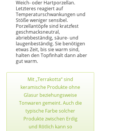
Weich- oder Hartporzellan.
Letzteres reagiert auf
Temperaturschwankungen und
Stöße weniger sensibel.
Porzellantöpfe sind kratzfest
geschmacksneutral,
abriebbeständig, säure- und
laugenbeständig. Sie benötigen
etwas Zeit, bis sie warm sind,
halten den Topfinhalt dann aber
gut warm.
Mit „Terrakotta“ sind
keramische Produkte ohne
REDCHEF
Glasur beziehungsweise
65,99 €
46,22 €
*
Tonwaren gemeint. Auch die
typische Farbe solcher
Produkte zwischen Erdig
und Rötlich kann so